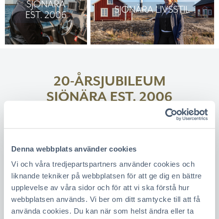
SJÖNÄRA
SJÖNÄRA LIVSSTIL
EST. 2006
20-ÅRSJUBILEUM
SJÖNÄRA EST. 2006
Sedan 2006
har vi sålt villor, fritidshus, tomter,
bostadsrätter och gårdar med det gemensamma att
de har
nära till vattnet
. Vi arbetar bara med dessa
Denna webbplats använder cookies
typer av försäljningar och har genom åren byggt upp
Vi och våra tredjepartspartners använder cookies och
en samlad
kunskap
och
erfarenhet
av att sälja
liknande tekniker på webbplatsen för att ge dig en bättre
sjönära
hem som är unik på marknaden.
upplevelse av våra sidor och för att vi ska förstå hur
webbplatsen används. Vi ber om ditt samtycke till att få
använda cookies. Du kan när som helst ändra eller ta