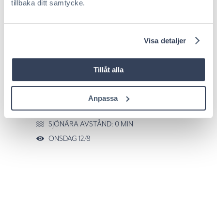
tillbaka ditt samtycke.
Visa detaljer
SJÖTOMT PÅ RISHOLMENS VÄSTRA UDDE
Tillåt alla
MED VIDSTRÄCKT UTSIKT ÖVER FJÄRDEN
GUSTAVSBERG RISHOLMEN 113
, VÄRMDÖ
Anpassa
PRIS/BUD: 7 500 000 KR
SJÖNÄRA AVSTÅND: 0 MIN
ONSDAG 12/8