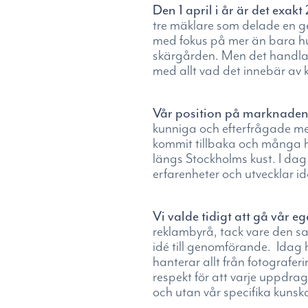
Den 1 april i år är det exak
tre mäklare som delade en ge
med fokus på mer än bara hus
skärgården. Men det handlade
med allt vad det innebär av 
Vår position på marknade
kunniga och efterfrågade me
kommit tillbaka och många har
längs Stockholms kust. I dag h
erfarenheter och utvecklar i
Vi valde tidigt att gå vår e
reklambyrå, tack vare den sa
idé till genomförande. Idag
hanterar allt från fotograferi
respekt för att varje uppdra
och utan vår specifika kunsk