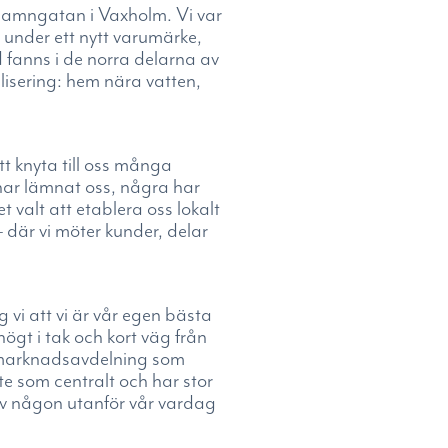
 Hamngatan i Vaxholm. Vi var
 under ett nytt varumärke,
 fanns i de norra delarna av
lisering: hem nära vatten,
tt knyta till oss många
har lämnat oss, några har
 valt att etablera oss lokalt
 – där vi möter kunder, delar
vi att vi är vår egen bästa
ögt i tak och kort väg från
n marknadsavdelning som
ete som centralt och har stor
 av någon utanför vår vardag