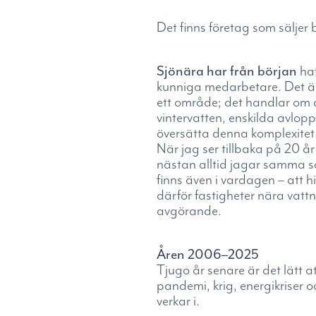
Det finns företag som säljer
Sjönära har från början
haf
kunniga medarbetare. Det är h
ett område; det handlar om at
vintervatten, enskilda avlop
översätta denna komplexitet t
När jag ser tillbaka på 20 å
nästan alltid jagar samma sa
finns även i vardagen – att 
därför fastigheter nära vattn
avgörande.
Åren 2006–2025
Tjugo år senare är det lätt 
pandemi, krig, energikriser 
verkar i.