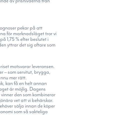
nde av prisnivåerna från
rognoser pekar på att
na för marknadsläget tror vi
å 1,75 % efter beslutet i
en yttrar det sig oftare som
priset motsvarar leveransen.
er – som servitut, brygga,
ännu mer rätt.
ik, kan få en helt annan
aget är möjlig. Dagens
r vinner den som kombinerar
jönära vet att vi behärskar.
ehöver sälja innan de köper
ekonomi som så sakteliga