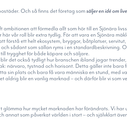
 bostäder. Och så finns det företag som
säljer en idé om liv
t ambitionen att förmedla allt som hör till en Sjönära li
är vår roll blir extra tydlig. För att vara en Sjönära mäkl
t förstå ett helt ekosystem, bryggor, båtplatser, servitut
p och sådant som sällan ryms i en standardbeskrivning. Oc
ill trygghet för både köpare och säljare.
r blir det också tydligt hur branschen ibland jagar tren
k: närvaro, tystnad och horisont. Detta gäller inte bara 
hitta sin plats och bara få vara människa en stund, med v
et aldrig blir en vanlig marknad – och därför blir vi som 
att glömma hur mycket marknaden har förändrats. Vi har up
och annat som påverkat världen i stort – och självklart äv