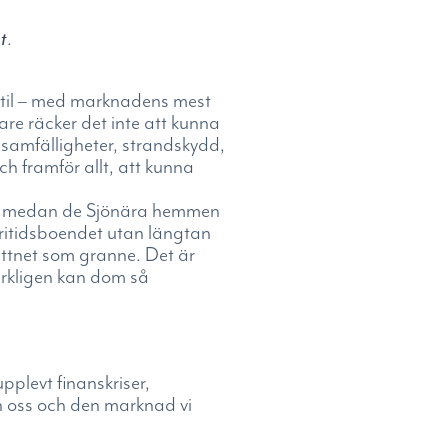
et
.
vsstil – med marknadens mest
are räcker det inte att kunna
, samfälligheter, strandskydd,
h framför allt, att kunna
der, medan de Sjönära hemmen
fritidsboendet utan längtan
attnet som granne. Det är
verkligen kan dom så
plevt finanskriser,
en oss och den marknad vi