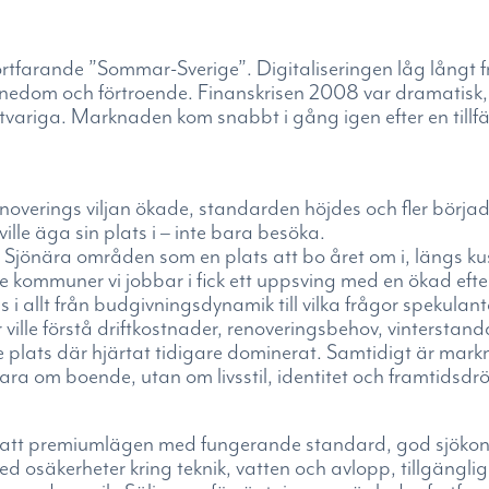
rtfarande ”Sommar-Sverige”. Digitaliseringen låg långt 
nedom och förtroende. Finanskrisen 2008 var dramatisk, 
rtvariga. Marknaden kom snabbt i gång igen efter en tillfäl
Renoverings viljan ökade, standarden höjdes och fler börjad
lle äga sin plats i – inte bara besöka.
jönära områden som en plats att bo året om i, längs kust
 kommuner vi jobbar i fick ett uppsving med en ökad efte
 allt från budgivningsdynamik till vilka frågor spekulante
 ville förstå driftkostnader, renoveringsbehov, vinterstand
rre plats där hjärtat tidigare dominerat. Samtidigt är ma
ara om boende, utan om livsstil, identitet och framtidsd
t att premiumlägen med fungerande standard, god sjökont
d osäkerheter kring teknik, vatten och avlopp, tillgängligh