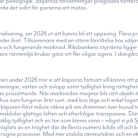
 pedagogik. Säljarnas förväntningar präglades fortfara
rde det svårt för parterna att mötas.
sering, ser 2026 ut att kunna bli ett uppsving. Flera p
der året. Tillsammans med en större förståelse hos säljar
ktiv och fungerande marknad. Riksbankens styrränta ligger p
e räntemiljö brukar göra att fler vågar agera. I skärgård
men under 2026 tror vi att köparna fortsatt vill känna att 
lösningar, vatten och avlopp samt tydlighet kring rättighet
 mer prissättande. När marknaden mognar blir rätt objekt 
hus som fungerar året runt, med bra läge och enkel logist
är köparen först måste räkna på om drömmen över huvud t
mskådar glättiga löften och efterfrågar transparens. Dä
saklig tydlighet och en ton som känns sann – något vi på S
lats av en tröghet där de flesta numera både vill och b
dragna processer. Med mer stabila ränteutsikter och en 