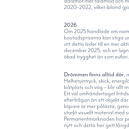
däremot mer tålamod och mer
2020–2022, vilket ibland gjo
2026
Om 2025 handlade om normali
bostadspriserna kan stiga un
att detta leder till en mer a
december 2025, och en lugnar
ökad trygghet än som eufori.
Drömmen finns alltid där
, 
Helhetsintryck, skick, energi
båtplats och väg – blir allt
Ett väl omhändertaget fritids
efterfrågan än ett objekt d
köpare är mer pålästa, geno
starkt visuellt material med 
Permanentmarknaden har präg
nytt och detta har gett lång