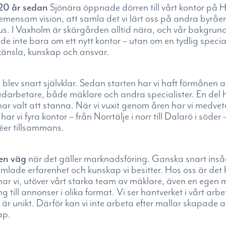
t 20 år sedan
Sjönära öppnade dörren till vårt kontor på
mensam vision, att samla det vi lärt oss på andra byråer
. I Vaxholm är skärgården alltid nära, och vår bakgrund
 inte bara om ett nytt kontor – utan om en tydlig specia
känsla, kunskap och ansvar.
n
blev snart självklar. Sedan starten har vi haft förmånen a
darbetare, både mäklare och andra specialister. En del 
 valt att stanna. När vi vuxit genom åren har vi medvetet
ar vi fyra kontor – från Norrtälje i norr till Dalarö i söder
déer tillsammans.
gen väg
när det gäller marknadsföring. Ganska snart insåg 
mlade erfarenhet och kunskap vi besitter. Hos oss är det h
 har vi, utöver vårt starka team av mäklare, även en ege
ng till annonser i olika format. Vi ser hantverket i vårt arb
g är unikt. Därför kan vi inte arbeta efter mallar skapade
ap.