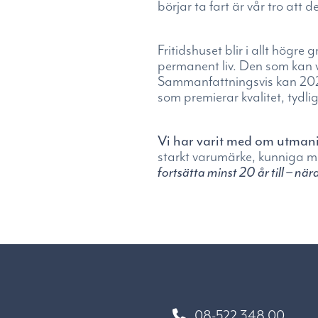
börjar ta fart är vår tro att
Fritidshuset blir i allt högre
permanent liv. Den som kan v
Sammanfattningsvis kan 2026 m
som premierar kvalitet, tydlig
Vi har varit med om utmani
starkt varumärke, kunniga med
fortsätta minst 20 år till – n
08-522 348 00