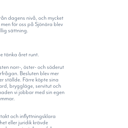
från dagens nivå, och mycket
men för oss på Sjönära blev
lig sättning.
e tänka året runt.
en norr-, öster- och söderut
rfrågan. Besluten blev mer
r ställde. Färre köpte sina
ard, bryggläge, servitut och
rknaden vi jobbar med sin egen
römmar.
akt och inflyttningsklara
et eller juridik krävde