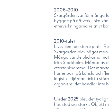
2006–2010
Skärgården var för många fo
byggde på nätverk, lokalkän
efterverkningarna relativt ko
2010-talet
Livsstilen tog större plats. 
Skärgården blev något man vi
Många vände blickarna mot S
från Stockholm. Många av de
eftertänksamma. Det märktes i
hus enbart på känsla och fler
logistik. Hjärnan fick ta stö
organism: det handlar inte b
Under 2025
blev det tydlig
hus stod sig starkt. Objekt me