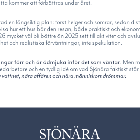
 detta kommer att förbättras under året.
 grad en långsiktig plan: först helger och somrar, sedan dist
isa hur ett hus bär den resan, både praktiskt och ekonomi
ycket väl bli bättre än 2025 sett till aktivitet och avslu
het och realistiska förväntningar, inte spekulation.
ngar förr och är ödmjuka inför det som väntar
. Men me
arbetare och en tydlig idé om vad Sjönära faktiskt står f
ära vattnet, nära affären och nära människors drömmar.