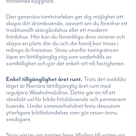
fristående byggnad.
Den generösa tomtstorleken ger dig möjlighet att
skapa ditt drömboende, oavsett om du föredrar ett
traditionellt skärgårdshus eller ett modernt
fritidshus. Här kan du förverkliga dina visioner och
skapa en plats där du och din familj kan trivas i
många år framöver. Strax utanför tomtgränsen
löper en lättillgänglig stig som underhålls av
samfällighet och gör det enkelt att nå fastigheten.
Enkel tillgänglighet året runt.
Trots det avskilda
läget är Norröra lättillgänglig året runt med
reguljära Waxholmsbåtar. Detta gör ön till ett
idealiskt val för både fritidsboende och permanent
boende. Under sommarhalvåret finns dessutom
ytterligare båtförbindelser som gör resan ännu
smidigare.
Strax väster om tomten finns tillgång till vatten via