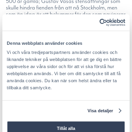
500 år gamla; Gustav Vasas stensättningar som
skulle hindra fienden från att nå Stockholm, men
som än idag är ett bekymmer för den som navigerar
fel.
Bosse är en mångkunnig guide i denna vackra
Denna webbplats använder cookies
övärld och han bjuder på sig själv. Han är
människan som ser dig rakt i ögonen, ger dig ett
Vi och våra tredjepartspartners använder cookies och
varmt handslag och minns ditt namn om ni mötts
liknande tekniker på webbplatsen för att ge dig en bättre
tidigare. Han är hemma i skärgården, men
upplevelse av våra sidor och för att vi ska förstå hur
uppträder som en gäst av hänsyn till naturen,
webbplatsen används. Vi ber om ditt samtycke till att få
miljön och djurlivet. Hans livsfilosofi är att ta sig an
använda cookies. Du kan när som helst ändra eller ta
varje dag, njuta av den och göra det bästa genom
tillbaka ditt samtycke.
att bjuda till och göra nytta för de människor han
träffar.
Visa detaljer
Efter arbete varje dag och beredskap dygnet runt
från tidig vår till början av vintern, blir det vila och
avkoppling även för Bosse Lindén. Han kanske tar
Tillåt alla