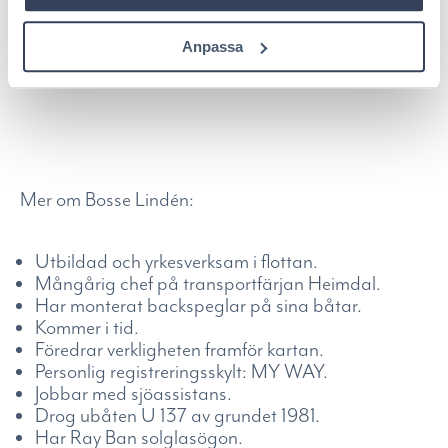
en tur till Florida med sin Lena och där trivs han bra
i värmen med de många vännerna, men trots det
Anpassa
konstaterar han alltid, att ”min plats på jorden är
Stockholms skärgård”!
Mer om Bosse Lindén:
Utbildad och yrkesverksam i flottan.
Mångårig chef på transportfärjan Heimdal.
Har monterat backspeglar på sina båtar.
Kommer i tid.
Föredrar verkligheten framför kartan.
Personlig registreringsskylt: MY WAY.
Jobbar med sjöassistans.
Drog ubåten U 137 av grundet 1981.
Har Ray Ban solglasögon.