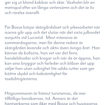
ger sig ut bland kobbar och skär. Vaxholm blir en
metropol efter sin långa vintersömn och det är liv
och rörelse överallt.
För Bosse börjar skärgårdslivet och yrkesarbetet när
isarna går upp och det slutar när det sista julbordet
avnjutits vid Luciatid. Mest intensiva är
sommardagarna, men för denne redare är
skärgården levande och aktiv även övriga året. Han
känner de bofasta, han vet var det finns
handelsbodar och krogar och när de är öppna, han
kan sina bryggor och farleder och blåser det upp
väljer han utan svårighet lite udda rutter som ger
bättre skydd och bekvämlighet för
taxibåtsgästerna.
Högsommaren är främst turisternas, de mer
tillfälliga besökarnas, tid. Annars är det
hantverkarna som åker med Bosse och husägarna,