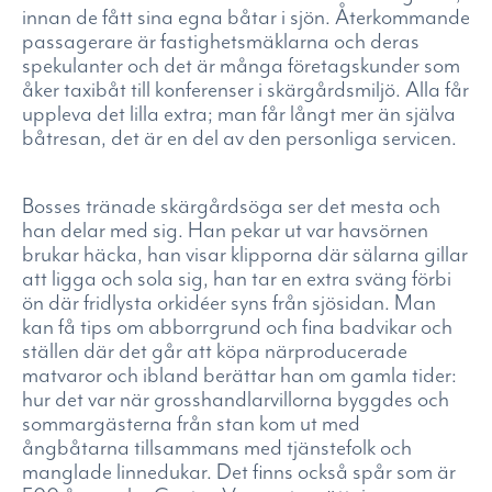
innan de fått sina egna båtar i sjön. Återkommande
passagerare är fastighetsmäklarna och deras
spekulanter och det är många företagskunder som
åker taxibåt till konferenser i skärgårdsmiljö. Alla får
uppleva det lilla extra; man får långt mer än själva
båtresan, det är en del av den personliga servicen.
Bosses tränade skärgårdsöga ser det mesta och
han delar med sig. Han pekar ut var havsörnen
brukar häcka, han visar klipporna där sälarna gillar
att ligga och sola sig, han tar en extra sväng förbi
ön där fridlysta orkidéer syns från sjösidan. Man
kan få tips om abborrgrund och fina badvikar och
ställen där det går att köpa närproducerade
matvaror och ibland berättar han om gamla tider:
hur det var när grosshandlarvillorna byggdes och
sommargästerna från stan kom ut med
ångbåtarna tillsammans med tjänstefolk och
manglade linnedukar. Det finns också spår som är